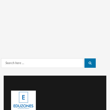
Search
Search
for: