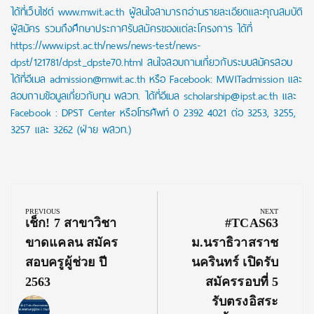
ได้ที่เว็บไซต์ www.mwit.ac.th ผู้สนใจสามารถอ่านรายละเอียดและคุณสมบัติ
ผู้สมัคร รวมถึงศึกษาประกาศรับสมัครของแต่ละโครงการ ได้ที่
https://www.ipst.ac.th/news/news-test/news-
dpst/121781/dpst_dpste70.html สนใจสอบถามเกี่ยวกับระบบสมัครสอบ
ได้ที่อีเมล admission@mwit.ac.th หรือ Facebook: MWITadmission และ
สอบถามข้อมูลเกี่ยวกับทุน พสวท. ได้ที่อีเมล scholarship@ipst.ac.th และ
Facebook : DPST Center หรือโทรศัพท์ 0 2392 4021 ต่อ 3253, 3255,
3257 และ 3262 (ฝ่าย พสวท.)
Post
navigation
PREVIOUS
NEXT
Previous
Next
เช็ก! 7 สาขาวิชา
#TCAS63
Post:
Post:
ขาดแคลน สมัคร
ม.นราธิวาสราช
สอบครูผู้ช่วย ปี
นครินทร์ เปิดรับ
2563
สมัครรอบที่ 5
รับตรงอิสระ