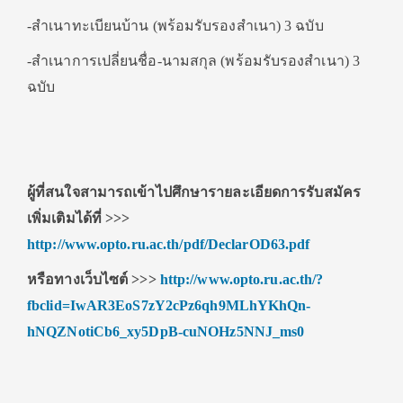
-สำเนาทะเบียนบ้าน (พร้อมรับรองสำเนา) 3 ฉบับ
-สำเนาการเปลี่ยนชื่อ-นามสกุล (พร้อมรับรองสำเนา) 3
ฉบับ
ผู้ที่สนใจสามารถเข้าไปศึกษารายละเอียดการรับสมัคร
เพิ่มเติมได้ที่
>>>
http://www.opto.ru.ac.th/pdf/DeclarOD63.pdf
หรือทางเว็บไซต์
>>>
http://www.opto.ru.ac.th/?
fbclid=IwAR3EoS7zY2cPz6qh9MLhYKhQn-
hNQZNotiCb6_xy5DpB-cuNOHz5NNJ_ms0