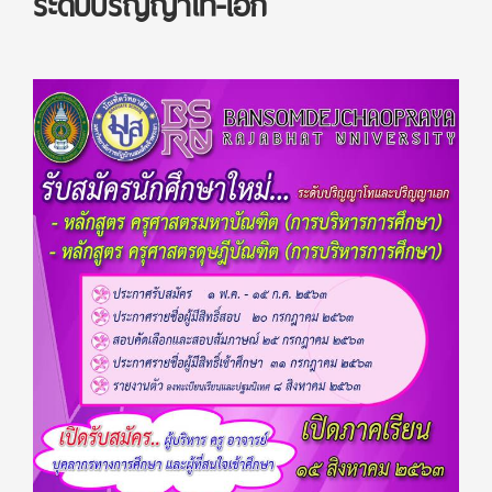
ระดับปริญญาโท-เอก