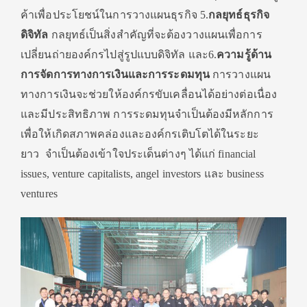
ค้าเพื่
อประโยชน์ในการวางแผนธุรกิจ
5.
กลยุทธ์ธุรกิจ
ดิจิทัล
กลยุทธ์เป็นสิ่งสำคัญที่จะต้
องวางแผนเพื่อการ
เปลี่ยนถ่
ายองค์กรไปสู่รูปแบบดิจิทัล และ
6.
ความรู้ด้าน
การจั
ดการทางการเงินและการระดมทุน
การวางแผน
ทางการเงินจะช่วยให้
องค์กรขับเคลื่อนได้อย่างต่อเนื่
อง
และมีประสิทธิภาพ การระดมทุนจำเป็นต้องมีหลั
กการ
เพื่อให้เกิดสภาพคล่
องและองค์กรเติบโตได้ในระยะ
ยาว
จำเป็นต้องเข้าใจประเด็นต่างๆ ได้แก่
financial
issues, venture capitalists, angel investors
และ
business
ventures