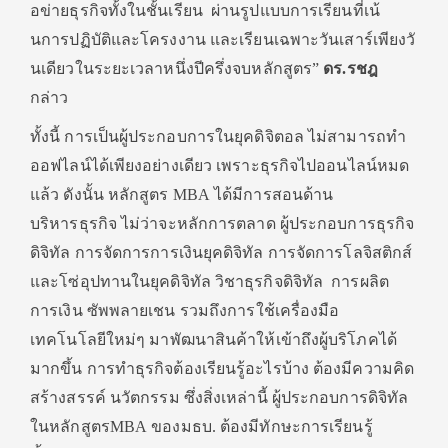
อข่ายธุรกิจทั้งในชั้นเรียน
ผ่านรูปแบบการเรียนที่เน้
นการปฏิบัติและโครงงาน และเรียนเฉพาะวันเสาร์เพียงวั
นเดียวในระยะเวลาหนึ่งปีครึ่
งจบหลักสูตร
”
ดร.รชฎ
กล่าว
ทั้งนี้ การเป็นผู้ประกอบการในยุคดิจิ
ตอล ไม่สามารถทำ
ออฟไลน์ได้เพียงอย่
างเดียว เพราะธุรกิจไปออนไลน์หมด
แล้ว ดังนั้น หลักสูตร
MBA
ได้มีการสอนด้าน
บริหารธุรกิจ ไม่ว่าจะหลักการตลาด ผู้ประกอบการธุรกิจ
ดิจิทัล การจัดการการเงินยุคดิจิทัล การจัดการโลจิสติกส์
และโซ่อุ
ปทานในยุคดิจิทัล วิชาธุรกิจดิจิทัล การผลิต
การเงิน ซัพพลายเชน รวมถึงการใช้เครื่องมือ
เทคโนโลยีใหม่ๆ มาพัฒนาสินค้าให้เข้าถึงผู้บริ
โภคได้
มากขึ้น การทำธุรกิจต้องเรียนรู้อะไรบ้
าง ต้องมีความคิด
สร้างสรรค์ นวัตกรรม ซึ่งสิ่งเหล่านี้ ผู้ประกอบการดิจิทัล
ในหลักสูตร
M
BA
ของมธบ. ต้องมีทักษะการเรียนรู้