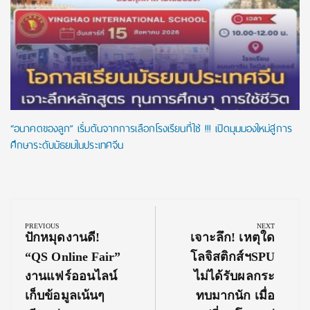
“อนาคตของลูก” เริ่มต้นจากการเลือกโรงเรียนที่ใช่ !!! เปิดมุมมองใหม่สู่การ
ศึกษาระดับมัธยมในประเทศจีน
Post
navigation
PREVIOUS
NEXT
Previous
Next
ปักหมุดงานดี!
เจาะลึก! เหตุใด
Post:
Post:
“QS Online Fair”
โลจิสติกส์ฯSPU
งานแฟร์ออนไลน์
ไม่ได้รับผลกระ
เก็บข้อมูลเน้นๆ
ทบมากนัก เมื่อ