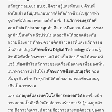
หลักสูตร
MBA
มธบ.จะมีความรู้และทักษะ
6
ด้านที่
จำเป็นสำหรับผู้
ประกอบการดิจิทัลก้าวข้ามไปสู่
การทำ
ธุรกิจที่มีศักยภาพอย่างยั่
งยืน คือ
1.
นวัตกรรมธุรกิจที่
ตอบ
Pain Point
ของลูกค้า
คือ การยึดความต้องการของ
ลูกค้าเป็
นหลัก แล้วปรับโมเดลธุรกิจให้สอดคล้
องกับ
ความต้องการ ทักษะความคิดสร้างสรรค์และนวั
ตกรรม
เป็นสิ่งสำคัญ
2.
ทักษะด้าน
Digital Technology
มีความรู้
ด้านดิจิทัลที่กว้
างขวาง
แต่ไม่จำเป็นต้องเขียนโค้ดซอฟท์
แวร์ เพียงเข้าใจหลักการของเครื่องมื
อต่างๆ เพื่อมองเห็น
แนวทางการนำไปใช้
3.
ทักษะการเขียนแผนธุรกิจ
ก่อน
เริ่มธุรกิจหรือปรับธุรกิ
จดิจิทัลต้องสามารถเขียนแผนธุ
รกิจเป็นภาพรวม
และ
4.
กลยุทธ์และเทคโนโลยีการตลาดดิ
จิทัล
เครื่องมือ
การตลาดเป็นสิ่งที่
สำคัญต่อการสร้างการรับรู้ของลู
กค้า
รวมถึงการวิเคราะห์ความต้
องการและพฤติกรรมของลูก