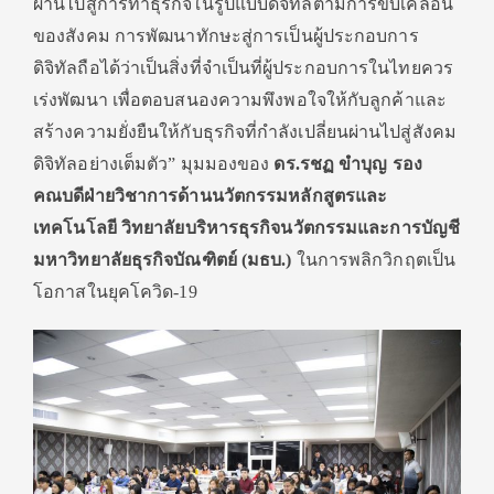
ผ่านไปสู่
การทำธุรกิจในรูปแบบดิจิทั
ลตามการขับเคลื่อน
ของสังคม การพัฒนาทักษะสู่การเป็นผู้
ประกอบการ
ดิจิทัลถือได้ว่าเป็
นสิ่งที่จำเป็นที่ผู้
ประกอบการในไทยควร
เร่งพัฒนา เพื่อตอบสนองความพึงพอใจให้กั
บลูกค้าและ
สร้างความยั่งยืนให้
กับธุรกิจที่กำลังเปลี่ยนผ่
านไปสู่สังคม
ดิจิทัลอย่างเต็มตั
ว” มุมมองของ
ดร.รชฏ ขำบุญ รอง
คณบดีฝ่ายวิชาการด้านนวั
ตกรรมหลักสูตรและ
เทคโนโลยี วิทยาลัยบริหารธุรกิจนวั
ตกรรมและการบัญชี
มหาวิทยาลัยธุรกิจบัณฑิตย์ (มธบ.)
ในการพลิกวิกฤตเป็น
โอกาสในยุ
คโควิด
-19