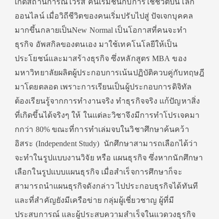
เกิดสถานการณ์ไวรัส คนเริ่มชินกับการใช้ชีวิ
ตบนโลก
ออนไลน์ เมื่อวิถีชีวิตของคนเริ่มปรั
บไปสู่ ปัจเจกบุคคล
มากขึ้นกลายเป็น
New Normal
เป็นโอกาสที่คนจะทำ
ธุรกิจ อัพสกิลของตนเอง มาใช้เทคโนโลยีให้เป็น
ประโยชน์
และมาสร้างธุรกิจ ซึ่งหลักสูตร
MBA
ของ
มหาวิทยาลัยผลิตผู้
ประกอบการเน้นปฏิบัติควบคู่กั
บทฤษฎี
มาโดยตลอด เพราะการเรียนเป็นผู้
ประกอบการดิจิทัล
ต้องเรียนรู้
จากการทำงานจริง ทำธุรกิจจริง แก้ปัญหาสิ่ง
ที่เกิดขึ้นได้จริ
งๆ ให้ ในแต่ละวิชาจึงมี
การทำโปรเจคมา
กกว่า
80%
ขณะที่การทำเล่มจบในวิชาศึกษาค้
นคว้า
อิสระ (
Independent Study)
นักศึกษาสามารถเลือกได้ว่
า
จะทำในรูปแบบงานวิจัย หรือ แผนธุรกิจ ซึ่งหากนักศึกษา
เลือกในรู
ปแบบแผนธุรกิจ เมื่อสำเร็จการศึกษาก็
จะ
สามารถนำแผนธุรกิจดังกล่าว ไปประกอบธุรกิจได้ทันที
และที่สำคัญยังมีเครือข่าย กลุ่มผู้เชี่ยวชาญ ผู้ที่มี
ประสบการณ์ และผู้ประสบความสำเร็จในแวดวงธุ
รกิจ