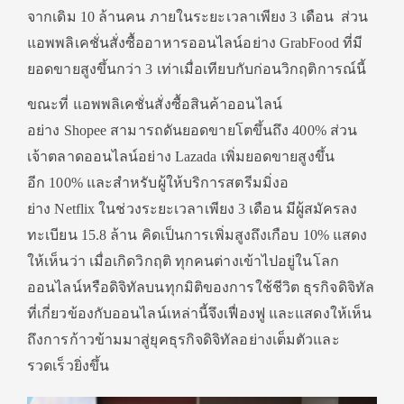
จากเดิม
10
ล้านคน ภายในระยะเวลาเพียง
3
เดือน
ส่วน
แอพพลิเคชั่นสั่งซื้
ออาหารออนไลน์อย่าง
GrabFood
ที่มี
ยอดขายสูงขึ้นกว่า
3
เท่าเมื่อเทียบกับก่อนวิกฤติ
การณ์นี้
ขณะที่ แอพพลิเคชั่นสั่งซื้อสินค้
าออนไลน์
อย่าง
Shopee
สามารถดันยอดขายโตขึ้นถึง
400%
ส่วน
เจ้าตลาดออนไลน์อย่าง
Lazada
เพิ่มยอดขายสูงขึ้น
อีก
100%
และสำหรับผู้ให้บริการสตรีมมิ่
งอ
ย่าง
Netflix
ในช่วงระยะเวลาเพียง
3
เดือน มีผู้สมัครลง
ทะเบียน
15.8
ล้าน คิดเป็นการเพิ่มสูงถึงเกือบ
10%
แสดง
ให้เห็นว่า เมื่อเกิดวิกฤติ ทุกคนต่างเข้าไปอยู่
ในโลก
ออนไลน์หรือดิจิทัลบนทุกมิ
ติของการใช้ชีวิต ธุรกิจดิจิทัล
ที่เกี่ยวข้องกั
บออนไลน์เหล่านี้จึงเฟื่องฟู และแสดงให้เห็น
ถึงการก้าวข้
ามมาสู่ยุคธุรกิจดิจิทัลอย่
างเต็มตัวและ
รวดเร็วยิ่งขึ้น