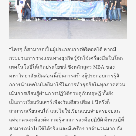
“ใครๆ ก็สามารถเป็นผู้ประกอบการดิจิ
ตอลได้ หากมี
กระบวนการวางแผนทางธุรกิจ รู้จักใช้เครื่องมื
อในโลก
เทคโนโลยีให้เกิดประโยชน์ ซึ่งหลักสูตร
MBA
ของ
มหาวิทยาลัยเปิดสอนนี้เป็
นการสร้างผู้ประกอบการรู้จั
กการนำเทคโนโลยีมาใช้ในการทำธุ
รกิจในทุกภาคส่วน
เน้นการเรียนรู้ผ่านการปฏิบัติ
ควบคู่กับทฤษฎี ทั้งยัง
เป็นการเรียนวันเสาร์เพี
ยงวันเดียว เพียง
1
ปีครึ่งก็
สามารถเรียนจบได้ และไม่ใช่เรียนแบบจ่ายครบจบแน่
แต่ทุกคนจะมีองค์ความรู้
จากการลงมือปฏิบัติ มีทฤษฎีที่
สามารถนำไปใช้ได้จริง และมีเครือข่ายจำนวนมาก ดัง