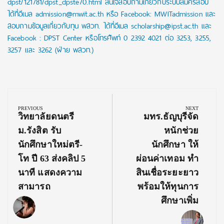
dpst/121781/dpst_dpste70.html สนใจสอบถามเกี่ยวกับระบบสมัครสอบ
ได้ที่อีเมล admission@mwit.ac.th หรือ Facebook: MWITadmission และ
สอบถามข้อมูลเกี่ยวกับทุน พสวท. ได้ที่อีเมล scholarship@ipst.ac.th และ
Facebook : DPST Center หรือโทรศัพท์ 0 2392 4021 ต่อ 3253, 3255,
3257 และ 3262 (ฝ่าย พสวท.)
Post
navigation
PREVIOUS
NEXT
Previous
Next
วิทยาลัยดนตรี
มทร.ธัญบุรีจัด
Post:
Post:
ม.รังสิต รับ
หนักช่วย
นักศึกษาใหม่ตรี-
นักศึกษา ให้
โท ปี 63 ส่งคลิป 5
ผ่อนค่าเทอม ทำ
นาที แสดงความ
สินเชื่อระยะยาว
สามารถ
พร้อมให้ทุนการ
ศึกษาเพิ่ม