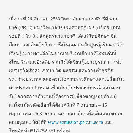
เมื่อวันที่ 26
มีนาคม
2563
วิทยาลัยนานาชาติปรีดี พนม
ยงค์
(PBIC)
มหาวิทยาลัยธรรมศาสตร์
(
มธ
.)
เปิดรับตรง
รอบที่
4
ใน 3 หลักสูตรนานาชาติ ได้แก่ ไทยศึกษา จีน
ศึกษา และอินเดียศึกษา ซึ่งในแต่ละหลักสูตรผู้เรี
ยนจะได้
เรียนรู้อย่างเจาะลึ
กในอาณาบริเวณศึกษาที่โดดเด่นทั้
งไทย จีน และอินเดีย รวมถึงได้เรียนรู้อย่างบู
รณาการทั้ง
เศรษฐกิจ สังคม ภาษา วัฒนธรรม และการทำธุรกิจ
ระหว่างประเทศ ตลอดจนโอกาสการศึกษาแลกเปลี่
ยนใน
ต่างประเทศ
1
เทอม เพื่อเติมเต็มประสบการณ์ และตอบ
รับโอกาสการทำงานที่ต้
องการผู้เชี่ยวชาญรอบด้าน ผู้
สนใจสมัครคัดเลือกได้ตั้งแต่
วันที่ 7 เมษายน – 15
พฤษภาคม
2563
สอบถามรายละเอียดเพิ่มเติ
มและตรวจ
สอบคุณสมบัติได้ที่
www.admission.pbic.tu.ac.th
และ
โทรศัพท์
081-778-9551
หรือ
เฟ