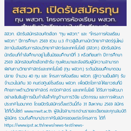
สสวท. เปิดรับสมัครสอบคัดเลือก “ทุน พสวท.” และ “โครงการห้องเรียน
พสวท.” ปีการศึกษา 2569 ชวน ม.3 ก้าวสู่เส้นทางนักวิทยาศาสตร์รุ่นใหม่
สถาบันส่งเสริมการสอนวิทยาศาสตร์และเทคโนโลยี (สสวท.) เปิดรับสมัคร
นักเรียนที่กำลังศึกษาอยู่ในชั้นมัธยมศึกษาปีที่ 3 หรือเทียบเท่า ปีการศึกษา
2569 สมัครสอบคัดเลือกเข้ารับ ทุนพัฒนาและส่งเสริมผู้มีความสามารถ
พิเศษทางวิทยาศาสตร์และเทคโนโลยี (ทุน พสวท.) ระดับมัธยมศึกษาตอน
ปลาย จำนวน 40 ทุน และ โครงการห้องเรียน พสวท. (สู่ความเป็นเลิศ) รับ
จำนวนไม่เกิน 30 คนต่อศูนย์โรงเรียน พสวท. เพื่อเปิดโอกาสให้เยาวชนที่มี
ศักยภาพด้านวิทยาศาสตร์ คณิตศาสตร์ และเทคโนโลยี ได้รับการพัฒนา
อย่างเข้มข้นสู่การเป็นกำลังสำคัญด้านการวิจัย นวัตกรรม และการพัฒนา
ประเทศในอนาคต โดยเปิดรับสมัครตั้งแต่วันนี้ถึง 31 สิงหาคม 2569 สมัคร
ได้ที่เว็บไซต์ www.mwit.ac.th ผู้สนใจสามารถอ่านรายละเอียดและคุณสมบัติ
ผู้สมัคร รวมถึงศึกษาประกาศรับสมัครของแต่ละโครงการ ได้ที่
https://www.ipst.ac.th/news/news-test/news-