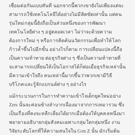
เชื่อมต่อกันแบบทันที นอกจากนี้พวกเขายังไม่เพียงแต่
จะ
สามารถใช้เทคโนโลยีได้อย่
างไม่มีติดขัดเท่านั้น แต่คน
รุ่นใหม่กลุ่มนี้ยังถือเป็
นส่วนหนึ่งของการพัฒนา
เทคโนโลยี
ต่าง ๆ อยู่ตลอดเวลา ไม่ว่าจะด้วยความ
ต้องการใหม่ ๆ หรือการคิดค้นนวัตกรรมเพื่
อทำให้โลก
ก้าวล้ำขึ้นไปอีกขั้น อย่างไรก็ตาม การเปลี่ยนแปลงนี้ถือ
เป็นความท้
าทาย ต่อธุรกิจต่าง ๆ ซึ่งเป็นความท้าทายที่
จะสามารถเปลี่ยนให้เป็นโอกาสได้
ก็ต่อเมื่อธุรกิจเหล่านั้น
มี
ความเข้าใจถึง คนเหล่านี้มากขึ้นว่าพวกเขามีวิ
ธี
บริโภคและรู้จักแบรนด์ต่าง ๆ อย่างไร
แม้กระบวนการในการทำความเข้
าใจเด็กยุคใหม่อย่าง
Zers นั้นจะค่อนข้างลำบากเนื่
องมาจากการเหมารวม ซึ่ง
เป็นเรื่องที่คงจะหลีกเลี่
ยงได้ยากเมื่อต้องให้บุคคลหนึ่
งมา
พยายามอธิบายกลุ่มสั
งคมเฉพาะกลุ่มใดกลุ่มหนึ่ง งาน
วิจัยระดับโลกที่ให้
ความสนใจใน Gen Z นั้น มักเริ่มต้น