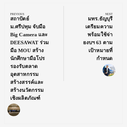
Post
navigation
PREVIOUS
NEXT
Previous
Next
สถาปัตย์
มทร.ธัญบุรี
Post:
Post:
ม.ศรีปทุม จับมือ
เตรียมความ
Big Camera และ
พร้อมใช้จ่า
DEESAWAT ร่วม
ยงบฯ 63 ตาม
มือ MOU สร้าง
เป้าหมายที่
นักศึกษามือโปร
กำหนด
รองรับตลาด
อุตสาหกรรม
สร้างสรรค์และ
สร้างนวัตกรรม
เชิงผลิตภัณฑ์