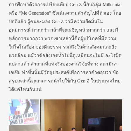
การศึกษาด้วยการเปรี
ยบเทียบ Gen Z นี้กับกลุ่ม Millennial
หรือ “Me Generation” ซึ่งเน้นความสำคัญไปที่ตัวเอง โดย
ปกติแล้ว ผู้คนจะมอง Gen Z ว่ามีความยึดมั่นใน
อุดมการณ์ มากกว่า กล้าที่จะเผชิญหน้ามากกว่า และมี
หลักการมากกว่า พวกเขาเหล่านี้คือผู้บริโภคที่
มีความ
ใส่ใจในเรื่อง ของศีลธรรม รวมถึงในด้านสังคมและสิ่ง
แวดล้
อม แม้ว่าข้อสังเกตทั่วไปนี้ดูเหมื
อนจะไม่มี อะไรผิด
แปลกแล้ว คำถามที่แท้จริงของงานวิจัยที่
ทาง สตามิน่า
เอเชีย ทำขึ้นนั้นมีวัตถุประสงค์เพื่
อการหาคำตอบว่า ข้อ
สรุปเหล่านี้จะสามารถนำไปใช้
กับ Gen Z ในประเทศไทย
ได้แค่ไหนกันแน่