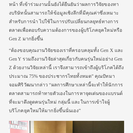
หน้า ที่เข้าร่วมงานนั้นยังได้ยืนยั
นว่าผลการวิจัยของทา
งบริษัทนั้
นสามารถให้ข้อมูลเชิงลึกที่มีคุ
ณค่าซึ่งเหมาะ
สำหรับการนำ ไปใช้ในการปรับเปลี่ยนกลยุทธ์
ทางการ
ตลาดเพื่อตอบรับความต้
องการของผู้บริโภคยุคใหม่หรือ
Gen Z มากยิ่งขึ้น
“ต้องขอบคุณงานวิจัยของเราที่
ครอบคลุมทั้ง Gen X และ
Gen Y รวมถึงงานวิจัยล่าสุดเกี่ยวกั
บคนรุ่นใหม่อย่าง Gen
Z ด้วยงานวิจัยเหล่านี้ เราจึงสามารถเข้าถึงผู้บริ
โภคได้ถึง
ประมาณ 75% ของประชากรไทยทั้งหมด” คุณปัทมา
จอมศิริวัฒนากล่าว “ผลการศึกษาเหล่านี้จะทำให้นั
กการ
ตลาดสามารถท้าทายตั
วเองในการหาจุดเด่นของแบรนด์
ที่
จะมาดึงดูดคนรุ่นใหม่ กลุ่มนี้ และในการเข้าใจผู้
บริโภคยุคใหม่
ให้มากยิ่งขึ้นนั่นเอง”