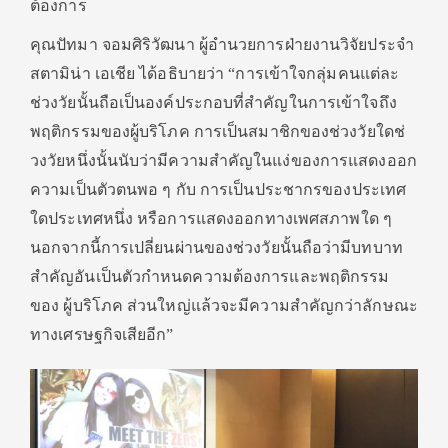
ต้องการ
คุณปัทมา จอมศิริวัฒนา ผู้อำนวยการฝ่ายงานวิจัยประจำ
สตามิน่า เอเชีย ได้อธิบายว่า “การเข้าใจกลุ่มคนแต่ละ
ช่วงวั
ยนั้นถือเป็นองค์ประกอบที่สำคั
ญในการเข้าใจถึง
พฤติกรรมของผู้
บริโภค การเป็นสมาชิกของช่วงวัยใดช่
วงวัยหนึ่งนั้นนับว่ามีความสำคั
ญในแง่ของการแสดงออก
ความเป็นตั
วตนพอ ๆ กับ การเป็
นประชากรของประเทศ
ใดประเทศหนึ่ง หรือการแสดงออกทางเพศสภาพใด ๆ
นอกจากนี้การเปลี่ยนผ่านของช่
วงวัยนั้นถือว่ามีบทบาท
สำคัญอั
นเป็นตัวกำหนดความต้
องการและพฤติกรรม
ของ ผู้บริโภค ส่วนใหญ่แล้วจะมีความสำคัญกว่
าลักษณะ
ทางเศรษฐกิจเสียอีก”