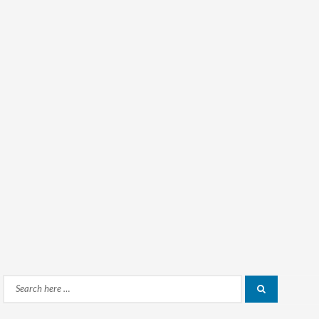
Search
Search
for: