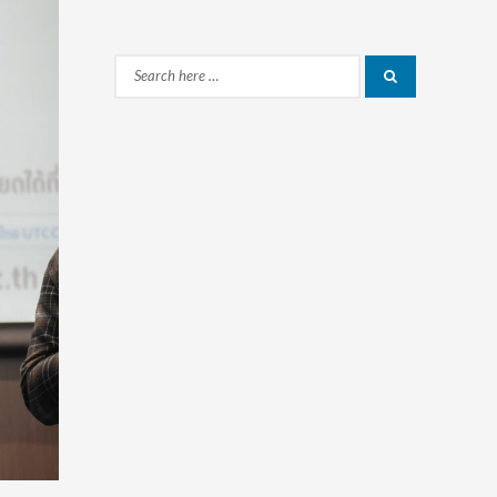
Search
Search
for: