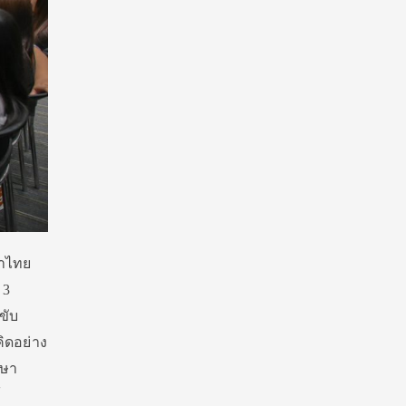
้าไทย
 3
ขับ
คิดอย่าง
กษา
้