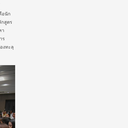
้
คือนัก
ลักสูตร
นหา
การ
มองทะลุ