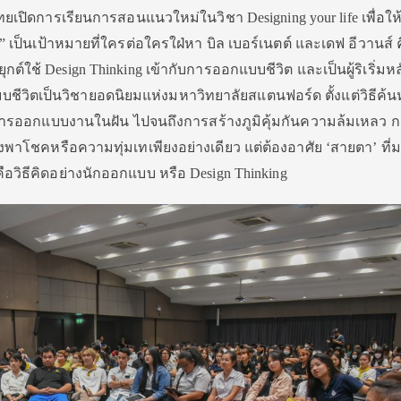
เปิดการเรียนการสอนแนวใหม่ในวิชา Designing your life เพื่อให
่ดี” เป็นเป้าหมายที่ใครต่อใครใฝ่หา บิล เบอร์เนตต์ และเดฟ อีวานส์ 
กต์ใช้ Design Thinking เข้ากับการออกแบบชีวิต และเป็นผู้ริเริ่มห
บชีวิตเป็นวิชายอดนิยมแห่งมหาวิทยาลัยสแตนฟอร์ด ตั้งแต่วิธีค้
 การออกแบบงานในฝัน ไปจนถึงการสร้างภูมิคุ้มกันความล้มเหลว 
่งพาโชคหรือความทุ่มเทเพียงอย่างเดียว แต่ต้องอาศัย ‘สายตา’ ที่
คือวิธีคิดอย่างนักออกแบบ หรือ Design Thinking