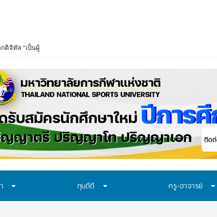
ษา
ทุนดีดี
ครู-อาจารย์