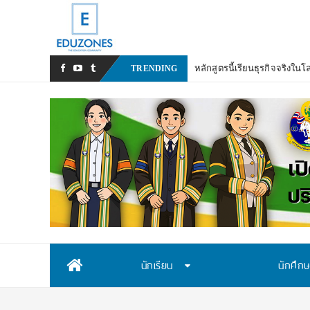
สสวท. เปิดรับ
_
TRENDING
Skip
นักเรียน
นักศึก
to
content