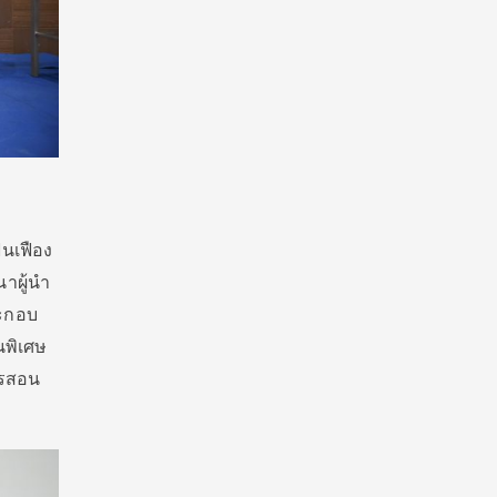
ันเฟือง
นาผู้นำ
ระกอบ
นพิเศษ
ารสอน