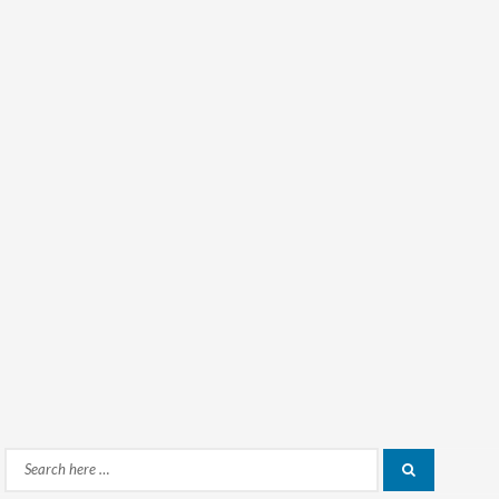
Search
Search