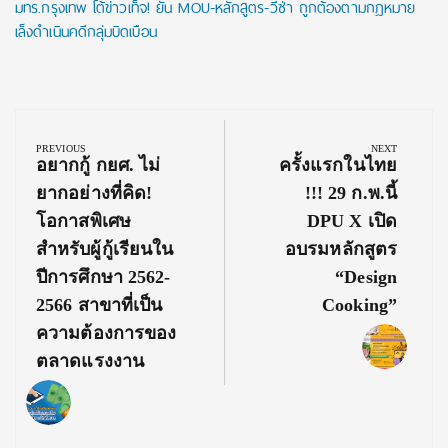
มทร.กรุงเทพ โต้ข่าวเท็จ! ยัน MOU-หลักสูตร-วีซ่า ถูกต้องตามกฎหมาย
เล็งดำเนินคดีกลุ่มบิดเบือน
Post
navigation
PREVIOUS
NEXT
Previous
Next
อยากกู้ กยศ. ไม่
ครั้งแรกในไทย
Post:
Post:
ยากอย่างที่คิด!
!!! 29 ก.พ.นี้
โอกาสพิเศษ
DPU X เปิด
สำหรับผู้กู้เรียนใน
อบรมหลักสูตร
ปีการศึกษา 2562-
“Design
2566 สาขาที่เป็น
Cooking”
ความต้องการของ
ตลาดแรงงาน