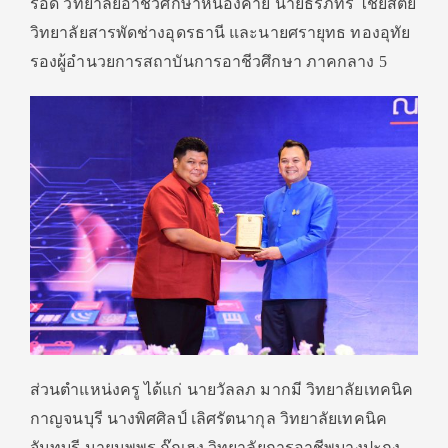
รอด วิทยาลัยอาชีวศึกษาหนองคาย นายธีรภัทร์ ไชยสัตย์
วิทยาลัยสารพัดช่างอุดรธานี และนายศรายุทธ ทองอุทัย
รองผู้อำนวยการสถาบันการอาชีวศึกษา ภาคกลาง 5
ส่วนตำแหน่งครู ได้แก่ นายวัลลภ มากมี วิทยาลัยเทคนิค
กาญจนบุรี นางพิศศิลป์ เลิศรัตนากุล วิทยาลัยเทคนิค
จันทบุรี นายนพพร ก๊กเฮง วิทยาลัยการอาชีพบางปะกง