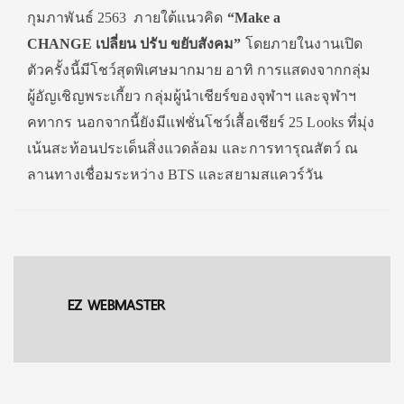
กุมภาพันธ์ 2563
ภายใต้แนวคิด
“
Make a
CHANGE
เปลี่ยน ปรับ ขยับสังคม
”
โดยภายในงานเปิด
ตัวครั้งนี้มี
โชว์สุดพิเศษมากมาย อาทิ การแสดงจากกลุ่ม
ผู้อัญเชิ
ญพระเกี้ยว กลุ่มผู้นำเชียร์ของจุฬาฯ และจุฬาฯ
คทากร นอกจากนี้ยังมีแฟชั่นโชว์เสื้
อเชียร์ 25
Looks
ที่มุ่ง
เน้นสะท้อนประเด็นสิ่
งแวดล้อม และการทารุณสัตว์ ณ
ลานทางเชื่อมระหว่าง
BTS
และสยามสแควร์วัน
EZ WEBMASTER