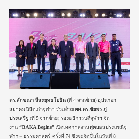
ดร.ลักขณา ลีละยุทธโยธิน
(ที่
4
จากซ้าย) อุปนายก
สมาคมนิสิตเก่าจุฬาฯ
ร่วมด้วย
ผศ.ดร.ชัยพร ภู่
ประเสริฐ
(ที่
5
จากซ้าย) รองอ
ธิการบดีจุฬาฯ
จัด
งาน
“
BAKA Begins”
เปิดเทศกาลงานฟุตบอลประเพณีจุ
ฬาฯ
–
ธรรมศาสตร์ ครั้งที่
74
ซึ่งจะจัดขึ้นในวันที่ 8