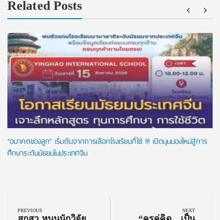
Related Posts
“อนาคตของลูก” เริ่มต้นจากการเลือกโรงเรียนที่ใช่ !!! เปิดมุมมองใหม่สู่การ
ศึกษาระดับมัธยมในประเทศจีน
Post
navigation
PREVIOUS
NEXT
Previous
Next
สกสว.หนุนนักวิจัย
“ครูคู่คิด…เป็น