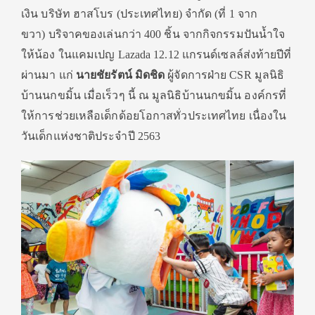
เงิน
บริษัท
ฮาสโบร
(
ประเทศไทย
)
จำกัด
(
ที่
1
จาก
ขวา
)
บริจาคของเล่นกว่า
400
ชิ้น
จากกิจกรรมปันน้ำใจ
ให้น้อง
ในแคมเปญ
Lazada 12.12
แกรนด์เซลล์ส่งท้ายปีที่
ผ่านมา
แก่
นายชัยรัตน์
มิดชิด
ผู้จัดการฝ่าย
CSR
มูลนิธิ
บ้านนกขมิ้น
เมื่อเร็วๆ
นี้
ณ
มูลนิธิบ้านนกขมิ้น
องค์กรที่
ให้การช่วยเหลือเด็กด้
อยโอกาสทั่วประเทศไทย
เนื่องใน
วันเด็กแห่งชาติประจำปี
2563