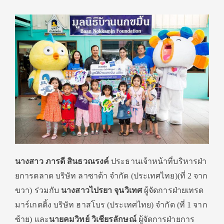
นางสาว
ภารดี
สินธวณรงค์
ประธานเจ้าหน้าที่บริหารฝ่
า
ยการตลาด
บริษัท
ลาซาด้า
จำกัด
(
ประเทศไทย
)
(
ที่
2
จาก
ขวา
)
ร่วมกับ
นางสาวไปรยา
จุนวิเทศ
ผู้จัดการฝ่ายเทรด
มาร์เกตติ้ง
บริษัท
ฮาสโบร
(
ประเทศไทย
)
จำกัด
(
ที่
1
จาก
ซ้าย
)
และ
นายคมวิทย์
วิเชียรลักษณ์
ผู้จัดการฝ่ายการ