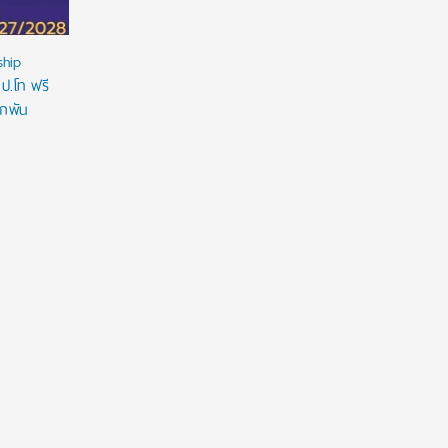
ship
 ป.โท ฟรี
ูกพัน