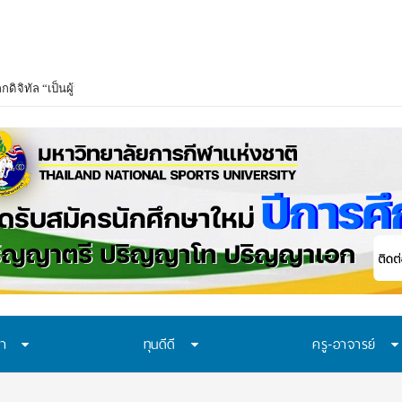
ษา
ทุนดีดี
ครู-อาจารย์