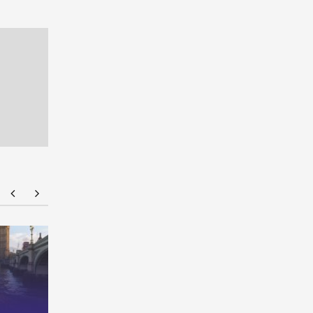
ทุนรัฐบาลออสเตรเลีย RTP Stipend 2027 เปิดรับ
U.S.A. Ed
สมัครแล้ว! เรียนต่อ ป.โท-เอก ที่ ANU ฟรีค่าเรียน
เรียนต่อสห
พร้อมเงินสนับสนุนเกือบ 9 แสนบาทต่อปี
ชั้นนำ ท
ครบวงจร