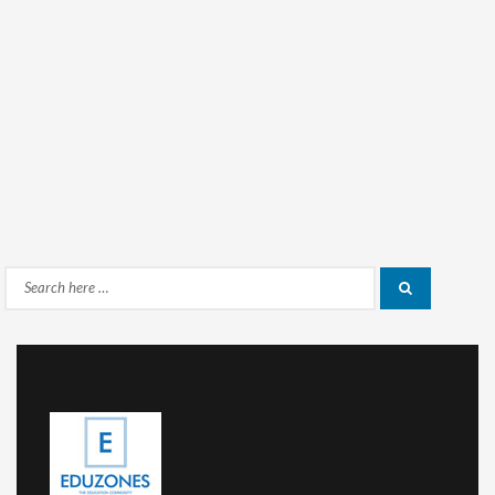
Search
Search
for: