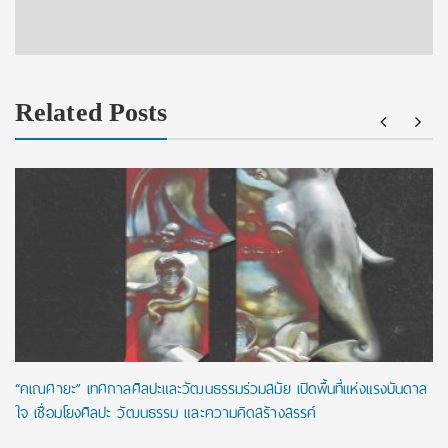
Related Posts
“คเณศายะ” เทศกาลศิลปะและวัฒนธรรมร่วมสมัย เปิดพื้นที่แห่งแรงบันดาล
ใจ เชื่อมโยงศิลปะ วัฒนธรรม และความคิดสร้างสรรค์