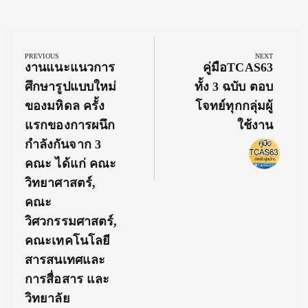
Post
navigation
PREVIOUS
NEXT
Previous
Next
งานแนะแนวการ
คู่มือTCAS63
Post:
Post:
ศึกษารูปแบบใหม่
ทั้ง 3 ฉบับ ตอบ
ของมหิดล ครั้ง
โจทย์ทุกกลุ่มผู้
แรกของการผนึก
ใช้งาน
กำลังกันจาก 3
คณะ ได้แก่ คณะ
วิทยาศาสตร์,
คณะ
วิศวกรรมศาสตร์,
คณะเทคโนโลยี
สารสนเทศและ
การสื่อสาร และ
วิทยาลัย