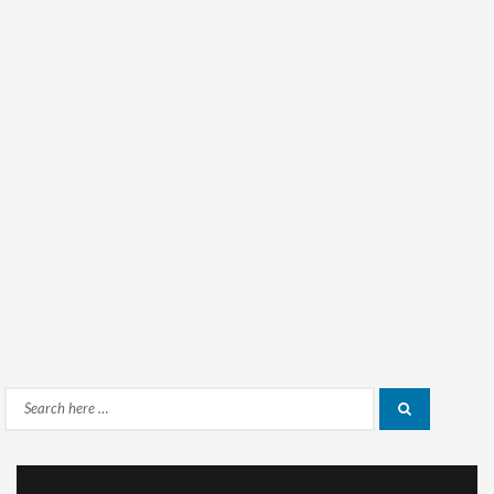
Search
Search
for: