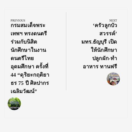
Post
navigation
PREVIOUS
NEXT
Previous
Next
กรมสมเด็จพระ
‘ครัวลูกบัว
Post:
Post:
เทพฯ ทรงดนตรี
สวรรค์’
ร่วมกับนิสิต
มทร.ธัญบุรี เปิด
นักศึกษาในงาน
ให้นักศึกษา
ดนตรีไทย
ปลูกผัก-ทำ
อุดมศึกษา ครั้งที่
อาหาร ทานฟรี
44 “ดุริยะกฤติยา
ธร 75 ปี ศิลปากร
เฉลิมวัฒน์”