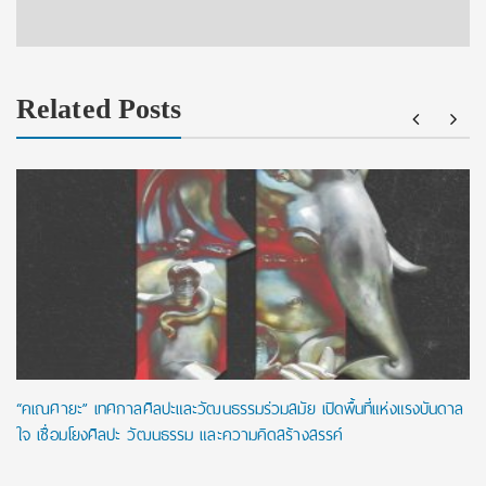
Related Posts
“คเณศายะ” เทศกาลศิลปะและวัฒนธรรมร่วมสมัย เปิดพื้นที่แห่งแรงบันดาล
ใจ เชื่อมโยงศิลปะ วัฒนธรรม และความคิดสร้างสรรค์