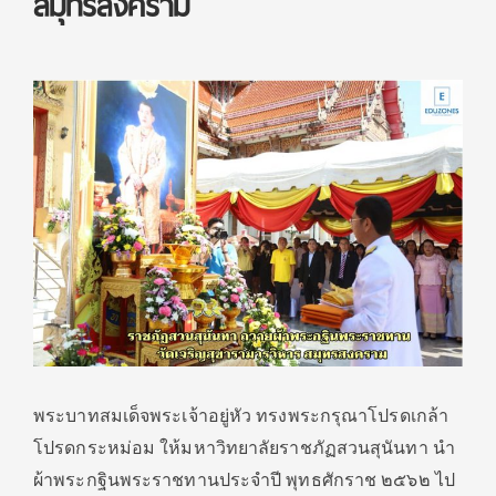
สมุทรสงคราม
พระบาทสมเด็จพระเจ้าอยู่หัว ทรงพระกรุณาโปรดเกล้า
โปรดกระหม่อม ให้มหาวิทยาลัยราชภัฏสวนสุนันทา นำ
ผ้าพระกฐินพระราชทานประจำปี พุทธศักราช ๒๕๖๒ ไป