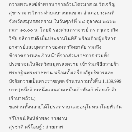
ถวายพระสงฆ์จำพรรษากาลถ้วนไตรมาส ณ วัดเจริญ
สุขารามวรวิหาร ตำบลบางนกแขวก อำเภอบางคนที
จังหวัดสมุทรสงคราม ในวันศุกร์ที่ ๒๔ ตุลาคม ๒๕๖๒
เวลา ๑๐.๐๐ น. โดยมี รองศาสตราจารย์ ดร.ฤๅเดช เกิด
วิชัย อธิการบดี เป็นประธานในพิธี พร้อมด้วยผู้บริหาร
อาจารย์และบุคลากรของมหาวิทยาลัย รว
มถึง
ข้าราชการและเจ้าหน้าที่จากส่วนราชการ รวมทั้ง
ประชาชนในจังหวัดสมุทรสงคราม เข้าร่วมพิธีถวายผ้า
พระกฐินพระราชทาน พร้อมทั้งเครื่องอัฐบริขารและ
ปัจจัยถวายเป็นพระราชกุศล จำนวนรวมทั้งสิ้น 1,139,999
บาท (หนึ่งล้านหนึ่งแสนสามหมื่นเก้าพันเก้าร้อยเก้าสิบ
เก้าบาทถ้วน)
ขอท่านทั้งหลายได้โปรดทราบ และอนุโมทนาโดยทั่วกัน
รวีโรจน์ สิงห์ลำพอง รายงาน
สุรชาติ ตรีโอษฐ์ : ถ่ายภาพ