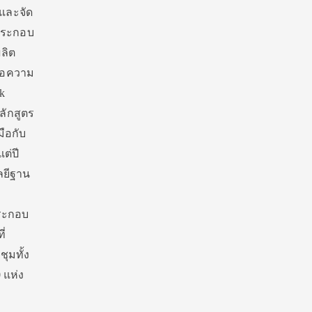
และจัด
ประกอบ
ลิต
ขอความ
k
ลักสูตร
มือกับ
ต่ปี
ลยีฐาน
ประกอบ
่
ุมทั้ง
 แห่ง