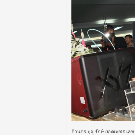
ด้านดร.บุญรักษ์ ยอดเพชร เ