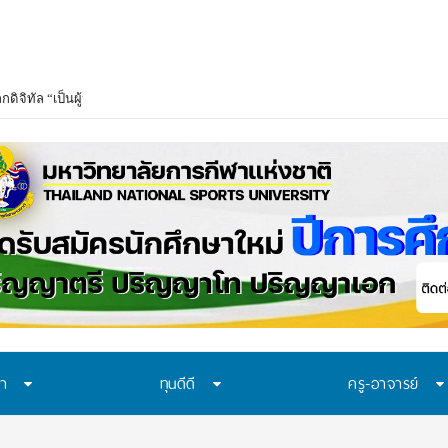
ษา
ทุนดีดี
ครู-อาจารย์