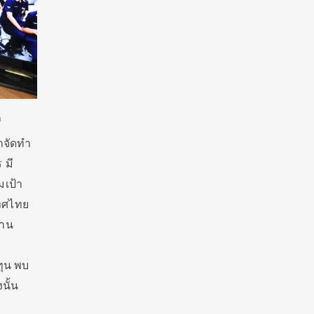
ี
าจัดทำ
 มี
มเป้า
เทศไทย
้าน
ทุน พบ
นั้น