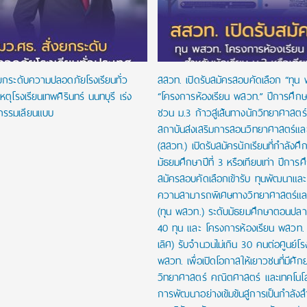
งยกระดับความปลอดภัยโรงเรียนทั่ว
สสวท. เปิดรับสมัครสอบคัดเลือก “ทุน
หตุโรงเรียนเทพศิรินทร์ นนทบุรี เร่ง
“โครงการห้องเรียน พสวท.” ปีการศึก
กรรมเลียนแบบ
ชวน ม.3 ก้าวสู่เส้นทางนักวิทยาศาสตร์รุ
สถาบันส่งเสริมการสอนวิทยาศาสตร์และ
(สสวท.) เปิดรับสมัครนักเรียนที่กำลังศึก
มัธยมศึกษาปีที่ 3 หรือเทียบเท่า ปีการ
สมัครสอบคัดเลือกเข้ารับ ทุนพัฒนาและส่
ความสามารถพิเศษทางวิทยาศาสตร์และ
(ทุน พสวท.) ระดับมัธยมศึกษาตอนปล
40 ทุน และ โครงการห้องเรียน พสวท. (
เลิศ) รับจำนวนไม่เกิน 30 คนต่อศูนย์โร
พสวท. เพื่อเปิดโอกาสให้เยาวชนที่มีศั
วิทยาศาสตร์ คณิตศาสตร์ และเทคโนโลย
การพัฒนาอย่างเข้มข้นสู่การเป็นกำลัง