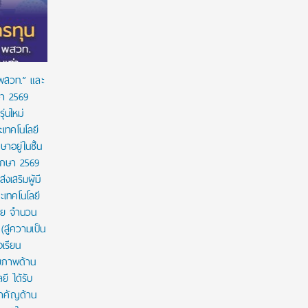
ขยายการเข้าถึงการคัดกรองโลหิตจางจากการขาด
จีน
ธาตุเหล็กในเด็ก
 พสวท.” และ
ษา 2569
่นใหม่
เทคโนโลยี
ษาอยู่ในชั้น
ศึกษา 2569
งเสริมผู้มี
เทคโนโลยี
าย จำนวน
สู่ความเป็น
งเรียน
กยภาพด้าน
ี ได้รับ
สำคัญด้าน