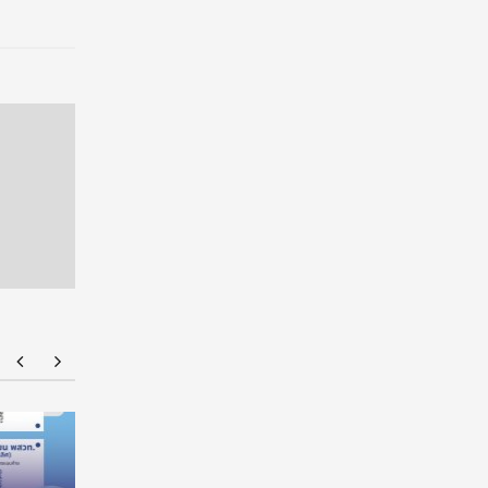
ร่วมป้องกัน “ภัยเงียบ” ในเด็กไทย: ดานอน
“อนาคตของล
ประเทศไทย ร่วมกับภาครัฐ เพื่อรณรงค์ป้องกันและ
!!! เปิดมุ