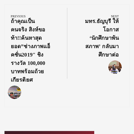
Post
navigation
PREVIOUS
NEXT
Previous
Next
ถ้าคุณเป็น
มทร.ธัญบุรี ให้
Post:
Post:
คนจริง สิงห์ขอ
โอกาส
ท้า!!ค้นหาสุด
‘นักศึกษาพ้น
ยอด”ช่างภาพแอ็
สภาพ’ กลับมา
คชั่น2019″ ชิง
ศึกษาต่อ
รางวัล 100,000
บาทพร้อมถ้วย
เกียรติยศ