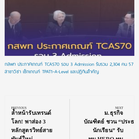
กสพท ประกาศเกณฑ์ TCAS70 รอบ 3 Admission รับรวม 2,304 คน 57
สาขาวิชา เช็กเกณฑ์ TPAT1–A-Level และปฏิทินสำคัญ
Post
navigation
PREVIOUS
NEXT
Previous
Next
ล้ำหน้ารับเทรนด์
ม.ธุรกิจ
Post:
Post:
โลก! พาส่อง 3
บัณฑิตย์ ชวน “ประธา
หลักสูตรวิทย์สาย
นักเรียน” รับ
พันธุ์ใหม่
ทุน HERO ทุน