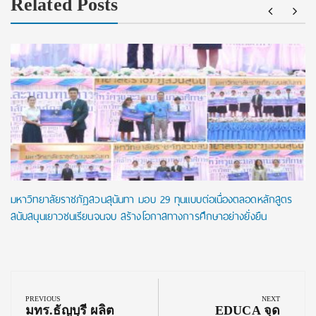
Related Posts
มหาวิทยาลัยราชภัฏสวนสุนันทา มอบ 29 ทุนแบบต่อเนื่องตลอดหลักสูตร
สนับสนุนเยาวชนเรียนจนจบ สร้างโอกาสทางการศึกษาอย่างยั่งยืน
Post
navigation
PREVIOUS
NEXT
Previous
Next
มทร.ธัญบุรี ผลิต
EDUCA จุด