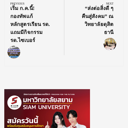
navigation
PREVIOUS
NEXT
Previous
Next
เริ่ม ก.ค.นี้!
“ส่งต่อสิ่งดี ๆ
Post:
Post:
กองทัพแก้
คืนสู่สังคม” ณ
หลักสูตรเรียน รด.
วิทยาลัยดุสิต
แถมมีกิจกรรม
ธานี
รด.ไซเบอร์