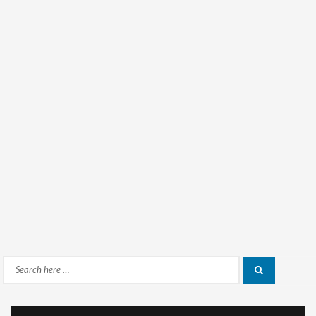
Search
Search
for: