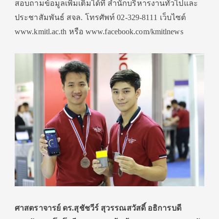
สอบถามข้อมูลเพิ่มเติมได้ที่ สำนักบริหารงานทั่วไปและ
ประชาสัมพันธ์ สจล. โทรศัพท์ 02-329-8111 เว็บไซต์
www.kmitl.ac.th หรือ www.facebook.com/kmitlnews
ศาสตราจารย์ ดร.สุชัชวีร์ สุวรรณสวัสดิ์ อธิการบดี