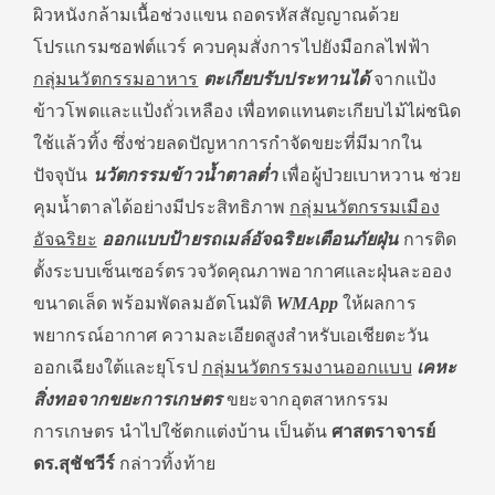
ผิวหนังกล้ามเนื้อช่วงแขน ถอดรหัสสัญญาณด้วย
โปรแกรมซอฟต์แวร์ ควบคุมสั่งการไปยังมือกลไฟฟ้า
กลุ่มนวัตกรรมอาหาร
ตะเกียบรับประทานได้
จากแป้ง
ข้าวโพดและแป้งถั่วเหลือง เพื่อทดแทนตะเกียบไม้ไผ่ชนิด
ใช้แล้วทิ้ง ซึ่งช่วยลดปัญหาการกำจัดขยะที่มีมากใน
ปัจจุบัน
นวัตกรรมข้าวน้ำตาลต่ำ
เพื่อผู้ป่วยเบาหวาน ช่วย
คุมน้ำตาลได้อย่างมีประสิทธิภาพ
กลุ่มนวัตกรรมเมือง
อัจฉริยะ
ออกแบบป้ายรถเมล์อัจฉริยะเตือนภัยฝุ่น
การติด
ตั้งระบบเซ็นเซอร์ตรวจวัดคุณภาพอากาศและฝุ่นละออง
ขนาดเล็ด พร้อมพัดลมอัตโนมัติ
WMApp
ให้ผลการ
พยากรณ์อากาศ ความละเอียดสูงสําหรับเอเชียตะวัน
ออกเฉียงใต้และยุโรป
กลุ่มนวัตกรรมงานออกแบบ
เคหะ
สิ่งทอจากขยะการเกษตร
ขยะจากอุตสาหกรรม
การเกษตร นำไปใช้ตกแต่งบ้าน เป็นต้น
ศาสตราจารย์
ดร.สุชัชวีร์
กล่าวทิ้งท้าย