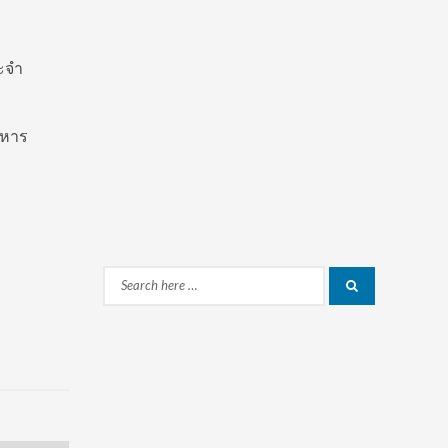
ะจำ
ิหาร
Search
Search
for: