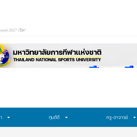
ษา
ทุนดีดี
ครู-อาจารย์