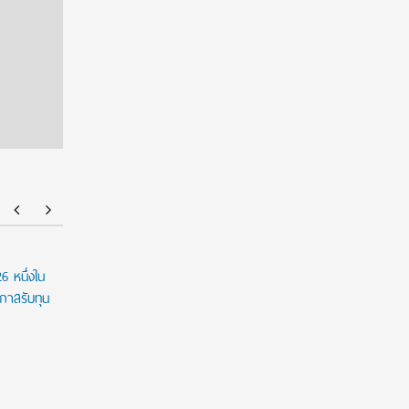
6 หนึ่งใน
ทุนเรียนต่อไต้หวัน! NTUST เปิดรับสมัครทุน ป.โท–
ทุน Unive
กาสรับทุน
เอก ปี 2027 มอบทุนสูงสุด 18,000 ดอลลาร์
2026/27 เป
ไต้หวัน/เดือน พร้อมยกเว้นค่าเล่าเรียน
ระดับ ป.ต
และโอกาสรั