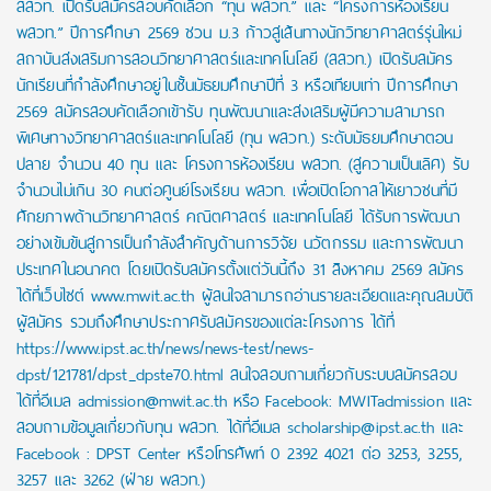
สสวท. เปิดรับสมัครสอบคัดเลือก “ทุน พสวท.” และ “โครงการห้องเรียน
พสวท.” ปีการศึกษา 2569 ชวน ม.3 ก้าวสู่เส้นทางนักวิทยาศาสตร์รุ่นใหม่
สถาบันส่งเสริมการสอนวิทยาศาสตร์และเทคโนโลยี (สสวท.) เปิดรับสมัคร
นักเรียนที่กำลังศึกษาอยู่ในชั้นมัธยมศึกษาปีที่ 3 หรือเทียบเท่า ปีการศึกษา
2569 สมัครสอบคัดเลือกเข้ารับ ทุนพัฒนาและส่งเสริมผู้มีความสามารถ
พิเศษทางวิทยาศาสตร์และเทคโนโลยี (ทุน พสวท.) ระดับมัธยมศึกษาตอน
ปลาย จำนวน 40 ทุน และ โครงการห้องเรียน พสวท. (สู่ความเป็นเลิศ) รับ
จำนวนไม่เกิน 30 คนต่อศูนย์โรงเรียน พสวท. เพื่อเปิดโอกาสให้เยาวชนที่มี
ศักยภาพด้านวิทยาศาสตร์ คณิตศาสตร์ และเทคโนโลยี ได้รับการพัฒนา
อย่างเข้มข้นสู่การเป็นกำลังสำคัญด้านการวิจัย นวัตกรรม และการพัฒนา
ประเทศในอนาคต โดยเปิดรับสมัครตั้งแต่วันนี้ถึง 31 สิงหาคม 2569 สมัคร
ได้ที่เว็บไซต์ www.mwit.ac.th ผู้สนใจสามารถอ่านรายละเอียดและคุณสมบัติ
ผู้สมัคร รวมถึงศึกษาประกาศรับสมัครของแต่ละโครงการ ได้ที่
https://www.ipst.ac.th/news/news-test/news-
dpst/121781/dpst_dpste70.html สนใจสอบถามเกี่ยวกับระบบสมัครสอบ
ได้ที่อีเมล admission@mwit.ac.th หรือ Facebook: MWITadmission และ
สอบถามข้อมูลเกี่ยวกับทุน พสวท. ได้ที่อีเมล scholarship@ipst.ac.th และ
Facebook : DPST Center หรือโทรศัพท์ 0 2392 4021 ต่อ 3253, 3255,
3257 และ 3262 (ฝ่าย พสวท.)