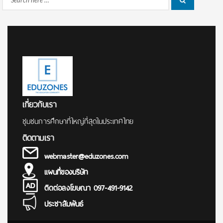
Search
for:
เกี่ยวกับเรา
ชุมชนการศึกษาที่ใหญ่ที่สุดในประเทศไทย
ติดตามเรา
webmaster@eduzones.com
แผนที่ของบริษัท
ติดต่อลงโฆษณา 097-491-9142
ประชาสัมพันธ์