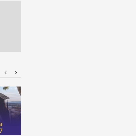
U.S.A. Education Fair 2026 ชวนคนไทยวางแผน
ETH Zurich
เรียนต่อสหรัฐฯ 13 ก.ย.นี้ เข้าฟรี! พบมหาวิทยาลัย
มหาวิทยาล
ชั้นนำ ทดลองสอบ TOEFL และรับคำปรึกษาแบบ
การศึกษา
ครบวงจร