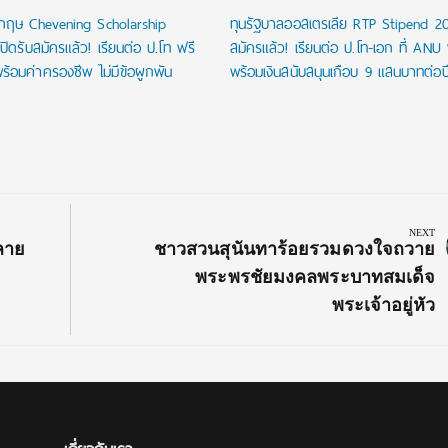
งกฤษ Chevening Scholarship
ทุนรัฐบาลออสเตรเลีย RTP Stipend 20
ิดรับสมัครแล้ว! เรียนต่อ ป.โท ฟรี
สมัครแล้ว! เรียนต่อ ป.โท-เอก ที่ ANU 
ร้อมค่าครองชีพ ไม่มีข้อผูกพัน
พร้อมเงินสนับสนุนเกือบ 9 แสนบาทต่อป
NEXT
Next
ปลาย
ชาวสวนสุนันทาร้อยรวมดวงใจถวาย
Post:
พระพรชัยมงคลพระบาทสมเด็จ
พระเจ้าอยู่หัว