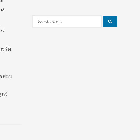
ย์
62
Search
Search
้น
for:
ารจัด
วจสอบ
ุกร์