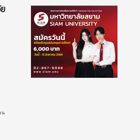
ัย
อน