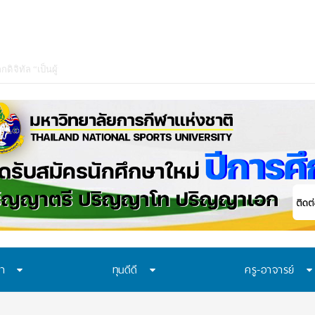
ษา
ทุนดีดี
ครู-อาจารย์