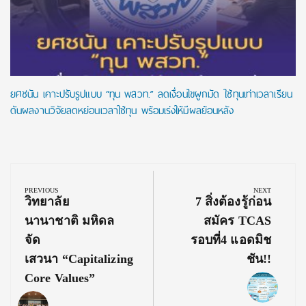
ยศชนัน เคาะปรับรูปแบบ “ทุน พสวท.” ลดเงื่อนไขผูกมัด ใช้ทุนเท่าเวลาเรียน
ดันผลงานวิจัยลดหย่อนเวลาใช้ทุน พร้อมเร่งให้มีผลย้อนหลัง
Post
navigation
PREVIOUS
NEXT
Previous
Next
วิทยาลัย
7 สิ่งต้องรู้ก่อน
Post:
Post:
นานาชาติ มหิดล
สมัคร TCAS
จัด
รอบที่4 แอดมิช
เสวนา “Capitalizing
ชัน!!
Core Values”