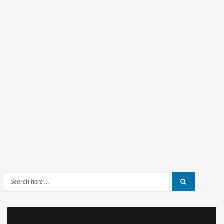
Search
Search
for: