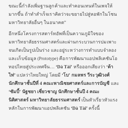
ขณะนี้กำลังเพิ่มฐานลูกค้าและทำคอนเทนท์ในเพจให้
มากขึ้น ถ้าทำสำเร็จเราคิดว่าจะขยายไปสู่หอพักในโซน
มหาวิทยาลัยอื่นๆ ในอนาคต”
อีกหนึ่งโครงการสตาร์ทอัพที่เป็นความภูมิใจของ
มหาวิทยาลัยธรรมศาสตร์และผ่านกระบวนการบ่มเพาะ
จนเกิดเป็นรูปเป็นร่าง และอยู่ระหว่างการทำแบบจำลอง
และเก็บข้อมูล (Prototype) คือการพัฒนาแอปพลิเคชันโอ
ทอปไทยสู่ประเทศจีน…
‘D
à
T
à
i’
หรือออกเสียงว่า
‘ต้า
ไท่’
แปลว่าไทยใหญ่ โดยมี
‘โบ’ กมลพร วีระวุฒิวงศ์
นักศึกษาชั้นปีที่ 4 คณะพาณิชยศาสตร์และการบัญชี
และ
‘ซัมบี้’ นัฐชยา เชี่ยวชาญ นักศึกษาชั้นปี 4 คณะ
นิติศาสตร์ มหาวิทยาลัยธรรมศาสตร์
เป็นหัวเรี่ยวหัวแรง
หลักในการพัฒนาแอปพลิเคชัน
‘D
à
T
à
i’
ครั้งนี้