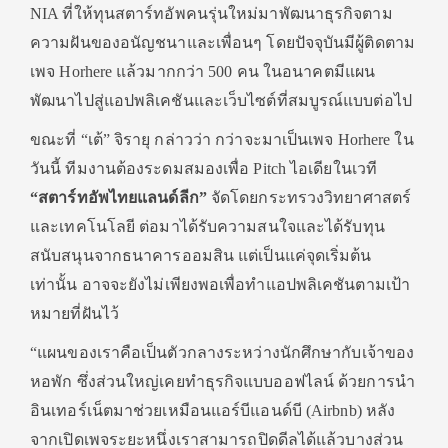
NIA ที่ให้ทุนสตาร์ทอัพคนรุ่นใหม่มาพัฒนาธุรกิจตาม
ความฝันของอนัญชนาและเพื่อนๆ โดยปัจจุบันมีผู้ติดตาม
เพจ Horhere แล้วมากกว่า 500 คน ในอนาคตมีแผน
พัฒนาไปสู่แอปพลิเคชันและเว็บไซต์ที่สมบูรณ์แบบต่อไป
ขณะที่ “เต้” จิรายุ กล่าวว่า กว่าจะมาเป็นเพจ Horhere ใน
วันนี้ ทีมงานต้องระดมสมองเพื่อ Pitch ไอเดียในเวที
“สตาร์ทอัพไทยแลนด์ลีก”
จัดโดยกระทรวงวิทยาศาสตร์
และเทคโนโลยี ต่อมาได้รับความสนใจและได้รับทุน
สนับสนุนจากธนาคารออมสิน แต่เป็นแค่จุดเริ่มต้น
เท่านั้น อาจจะยังไม่เพียงพอเพื่อทำแอปพลิเคชันตามเป้า
หมายที่ฝันไว้
“แผนของเราคือเป็นตัวกลางระหว่างนักศึกษากับเจ้าของ
หอพัก ซึ่งส่วนใหญ่เคยทำธุรกิจแบบออฟไลน์ ด้วยการนำ
อินเทอร์เน็ตมาช่วยเหมือนแอร์บีแอนด์บี (Airbnb) หลัง
จากเปิดเพจระยะหนึ่งเราสามารถปิดดีลได้แล้วบางส่วน