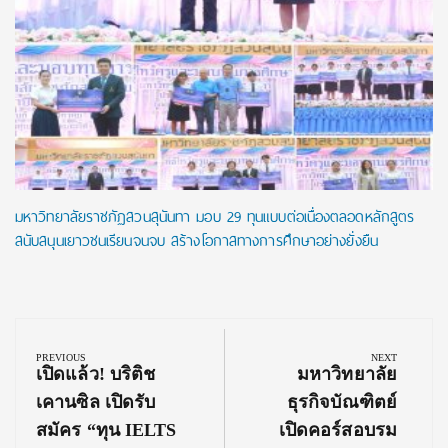
มหาวิทยาลัยราชภัฏสวนสุนันทา มอบ 29 ทุนแบบต่อเนื่องตลอดหลักสูตร
สนับสนุนเยาวชนเรียนจนจบ สร้างโอกาสทางการศึกษาอย่างยั่งยืน
Post
navigation
PREVIOUS
NEXT
Previous
Next
เปิดแล้ว! บริติช
มหาวิทยาลัย
Post:
Post:
เคานซิล เปิดรับ
ธุรกิจบัณฑิตย์
สมัคร “ทุน IELTS
เปิดคอร์สอบรม