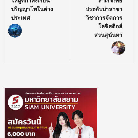
Post:
Post:
ให้ผู้ที่กำลังเรียน
สำเร็จ!พิธี
ปริญญาโทในต่าง
ประดับบ่าสาขา
ประเทศ
วิชาการจัดการ
โลจิสติกส์
สวนสุนันทา