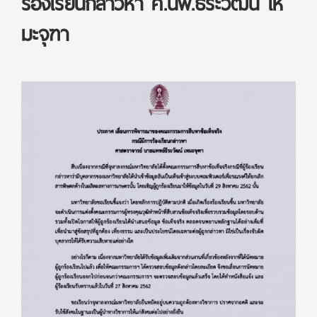
ร้องเรียนกล่าวหา ศ.นพ.ธีระวัฒน์ เห
มะจุฑา