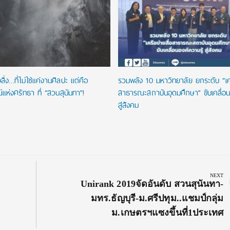
ิ่ง…ที่ไม่ใช่แค่งานศิลปะ แต่คือ
รวมพลัง 10 มหาวิทยาลัย ยกระดับ “เคร
ห่งศรัทธา ที่ “สวนสุนันทา”!
สาธารณะสถาบันอุดมศึกษา” ขับเคลื่อน
สู่สังคม
NEXT
Next
Unirank 2019จัดอันดับ สวนสุนันทา-
Post:
มทร.ธัญบุรี-ม.ศรีปทุม..แชมป์กลุ่ม
ม.เกษตรฯแซงขึ้นที่1ประเทศ