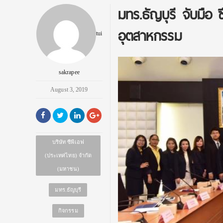
มทร.ธัญบุรี จับมือ
อุตสาหกรรม
tui
sakrapee
August 3, 2019
บริษัท ซีพีเอฟ
(ประเทศไทย) จำกัด
(มหาชน)
มทร.ธัญบุรี
กิจกรรม