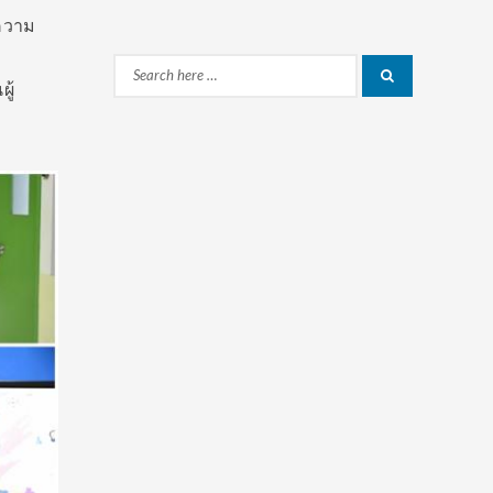
ความ
บ
Search
Search
ู้
for: