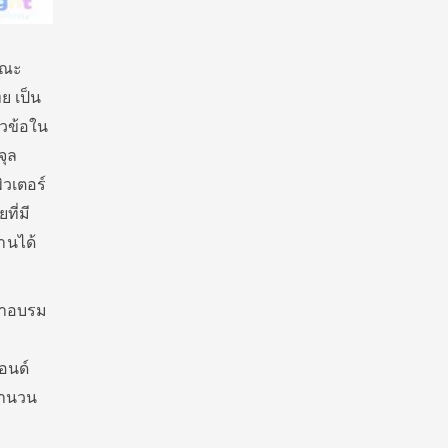
คณะ
ย เป็น
ัวข้อใน
จุล
วเตอร์
ี่มี
านได้
ข้าอบรม
อนด์
จำนวน