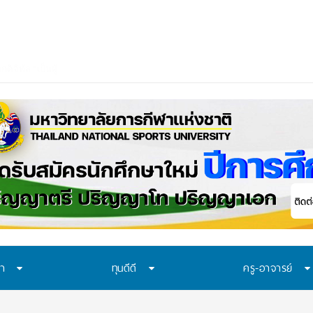
ษา
ทุนดีดี
ครู-อาจารย์