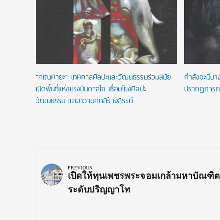
าคม 2569
“คเณศายะ” เทศกาลศิลปะและวัฒนธรรมร่วมสมัย
กำลังจะมีบางส
เปิดพื้นที่แห่งแรงบันดาลใจ เชื่อมโยงศิลปะ
ปรากฏการณ์แ
วัฒนธรรม และความคิดสร้างสรรค์
Post
navigation
PREVIOUS
Previous
เปิดให้ทุนเพชรพระจอมเกล้ามหาบัณฑิต
Post:
ระดับปริญญาโท