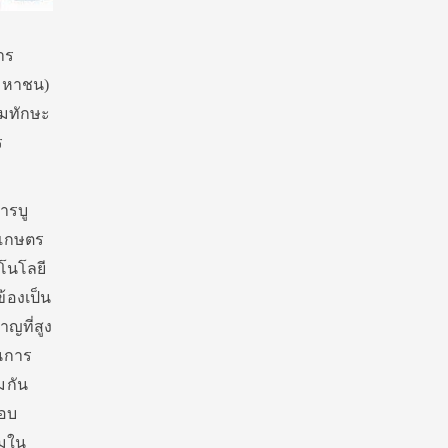
าร
(มหาชน)
ิ่มทักษะ
ร
ารบู
มเกษตร
คโนโลยี
้องเป็น
าญที่สูง
ยนการ
มกัน
ตอบ
วมใน