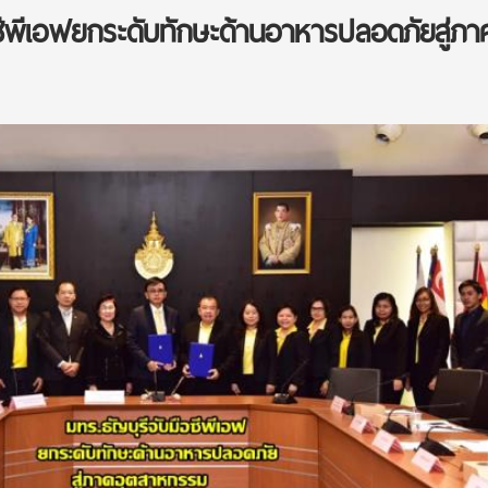
 ซีพีเอฟยกระดับทักษะด้านอาหารปลอดภัยสู่ภา