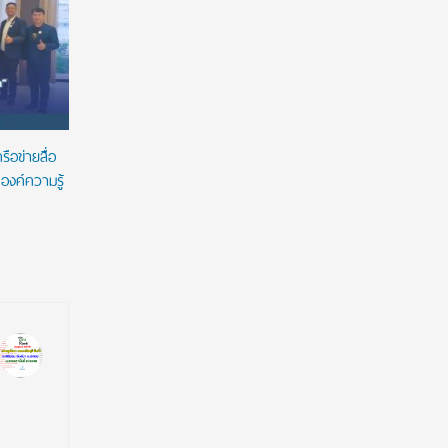
ภายใต้แนวคิด ESG
“ทับแก้ววิ
ณ พระราช
ือข่ายสื่อ
องค์ความรู้