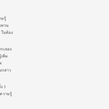
มรู้
ทบทวน
้ ในห้อง
ัดระยอง
เพิ่ม
ล
งกล่าว
้ง 3
วามรู้