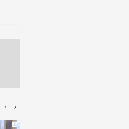
ม.กรุงเทพร่วมเปิดเวทีศิลปะชวนสร้างสรรค์ผลงาน
มหาวิทยาล