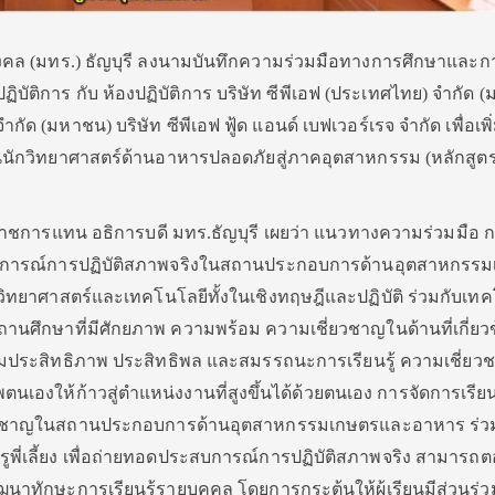
คล (มทร.) ธัญบุรี ลงนามบันทึกความร่วมมือทางการศึกษาและก
ิบัติการ กับ ห้องปฏิบัติการ บริษัท ซีพีเอฟ (ประเทศไทย) จำกัด 
ัด (มหาชน) บริษัท ซีพีเอฟ ฟู้ด แอนด์ เบฟเวอร์เรจ จำกัด เพื่อเพ
ักวิทยาศาสตร์ด้านอาหารปลอดภัยสู่ภาคอุตสาหกรรม (หลักสูต
าชการแทน อธิการบดี มทร.ธัญบุรี เผยว่า แนวทางความร่วมมือ ก
บการณ์การปฏิบัติสภาพจริงในสถานประกอบการด้านอุตสาหกรร
วิทยาศาสตร์และเทคโนโลยีทั้งในเชิงทฤษฎีและปฏิบัติ ร่วมกับเท
ถานศึกษาที่มีศักยภาพ ความพร้อม ความเชี่ยวชาญในด้านที่เกี่ยวข
เพิ่มประสิทธิภาพ ประสิทธิพล และสมรรถนะการเรียนรู้ ความเชี่ยวช
เองให้ก้าวสู่ตำแหน่งงานที่สูงขึ้นได้ด้วยตนเอง การจัดการเรี
เชี่ยวชาญในสถานประกอบการด้านอุตสาหกรรมเกษตรและอาหาร ร่ว
พี่เลี้ยง เพื่อถ่ายทอดประสบการณ์การปฏิบัติสภาพจริง สามารถ
ทักษะการเรียนรู้รายบุคคล โดยการกระตุ้นให้ผู้เรียนมีส่วนร่