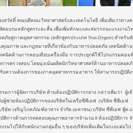
ธ์ จงสวัสดิ์ คณบดีคณะวิทยาศาสตร์และเทคโนโลยี เพิ่มเติมว่าทาง
จัดอบรมหลักสูตรระยะสั้น เพื่อเพิ่มทักษะและสมรรถนะแรงงานไท
ดภัยสู่ภาคอุตสาหกรรม (หลักสูตรประเภท Non-Degree) สำหรับห
บคุณภาพ และกฎหมายที่เกี่ยวข้องกับอาหารปลอดภัย เทคนิคด้าน
เทคนิคด้านการสอบเทียบเครื่องมือ การประยุกต์ใช้โปรแกรมคอมพิ
นผลการตรวจสอบ โดยมุ่งเน้นผลิตนักวิทยาศาสตร์ด้านอาหารปลอดภัยท
กับความต้องการของภาคอุตสาหกรรมอาหาร ให้สามารถปฏิบัติง
รมการผู้จัดการบริษัท ด้านห้องปฏิบัติการกลาง กล่าวเพิ่มว่า ผู้เ
ับผู้ช่วยห้องปฏิบัติการของบริษัทในเครือซีพีเอฟ (บริษัท ซีพีเอฟ
ริษัท เจริญโภคภัณฑ์อาหาร จำกัด (มหาชน) บริษัท ซีพีเอฟ ฟู้ด แ
ปฏิบัติการด้านการทดสอบคุณภาพอาหารจำนวน 8 ห้องปฏิบัติการ 
บรมไปให้กับพนักงานกลุ่มอื่น ๆ ของบริษัทเพิ่มเติมในระยะต่อไป