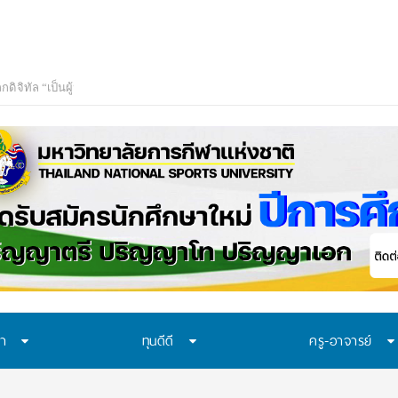
 MOU-หลักสูตร-วีซ่
ษา
ทุนดีดี
ครู-อาจารย์