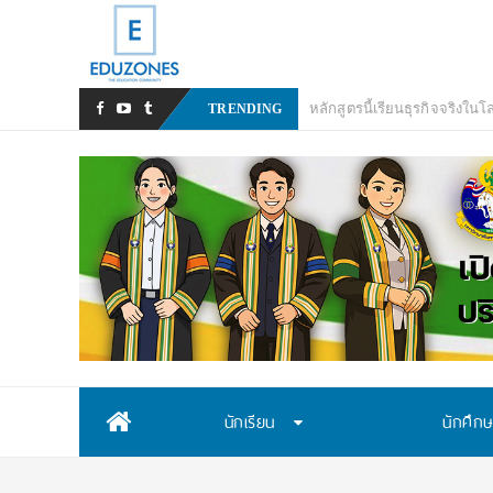
มทร.กรุงเทพ โต้ข่าวเท็จ! ยัน
TRENDING
Skip
นักเรียน
นักศึก
to
content