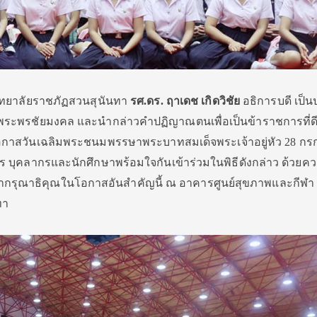
ิทยาลัยราชภัฏสวนสุนันทา
รศ.ดร. ฤาเดช เกิดวิชัย
อธิการบดี เป็
พระพรชัยมงคล และนำกล่าวคำปฏิญาณตนเพื่อเป็นข้าราชการที่ด
นโอกาสวันเฉลิมพระชนมพรรษาพระบาทสมเด็จพระเจ้าอยู่หัว 28 ก
าร บุคลากรและนักศึกษาพร้อมใจกันเข้าร่วมในพิธีดังกล่าว ด้วยค
กรุณาธิคุณในโอกาสอันสำคัญนี้ ณ อาคารศูนย์สุขภา
พและกีฬา
ทา