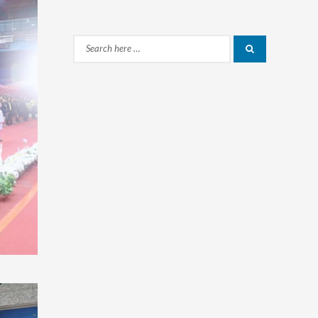
Search
Search
for: