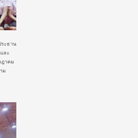
นประธาน
ีและ
รกฎาคม
วาม