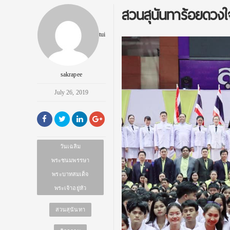
สวนสุนันทาร้อยดว
tui
sakrapee
July 26, 2019
วันเฉลิม
พระชนมพรรษา
พระบาทสมเด็จ
พระเจ้าอยู่หัว
สวนสุนันทา