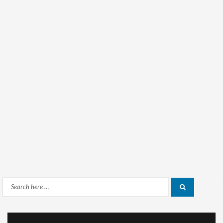
Search
Search
for: