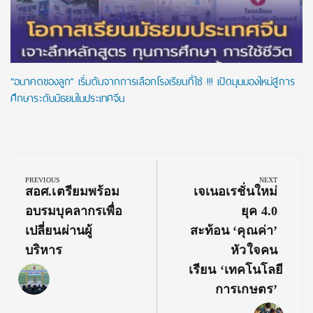
“อนาคตของลูก” เริ่มต้นจากการเลือกโรงเรียนที่ใช่ !!! เปิดมุมมองใหม่สู่การ
ศึกษาระดับมัธยมในประเทศจีน
Post
navigation
PREVIOUS
NEXT
Previous
Next
สอศ.เตรียมพร้อม
เจเนอเรชั่นใหม่
Post:
Post:
อบรมบุคลากรเพื่อ
ยุค 4.0
เปลี่ยนผ่านผู้
สะท้อน ‘คุณค่า’
บริหาร
หัวใจคน
เรียน ‘เทคโนโลยี
การเกษตร’