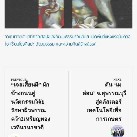
“คเณศายะ” เทศกาลศิลปะและวัฒนธรรมร่วมสมัย เปิดพื้นที่แห่งแรงบันดาล
ใจ เชื่อมโยงศิลปะ วัฒนธรรม และความคิดสร้างสรรค์
Post
navigation
PREVIOUS
NEXT
Previous
Next
“เจลเสี้ยนผี” ผัก
ดัน ‘เม
Post:
Post:
ข้างถนนสู่
ล่อน’ จ.สุพรรณบุรี
นวัตกรรมวิจัย
สู่คลัสเตอร์
รักษาผิวพรรณ
เทคโนโลยีเพื่อ
คว้า2เหรียญทอง
การเกษตร
เวทีนานาชาติ