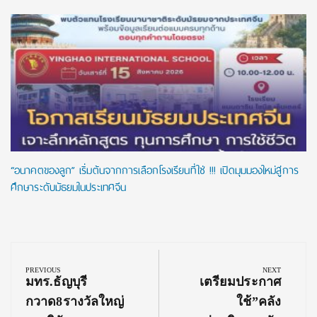
“อนาคตของลูก” เริ่มต้นจากการเลือกโรงเรียนที่ใช่ !!! เปิดมุมมองใหม่สู่การ
ศึกษาระดับมัธยมในประเทศจีน
Post
navigation
PREVIOUS
NEXT
Previous
Next
มทร.ธัญบุรี
เตรียมประกาศ
Post:
Post:
กวาด8รางวัลใหญ่
ใช้”คลัง