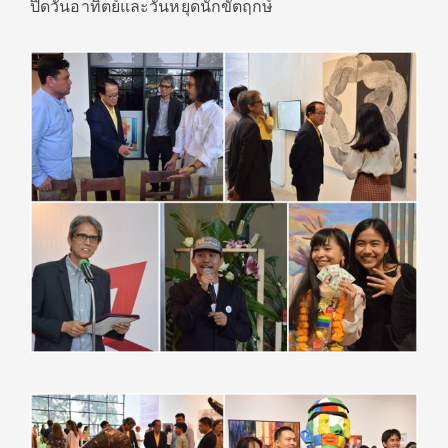
ปิดวันอาทิตย์และวันหยุดนักขัตฤกษ์