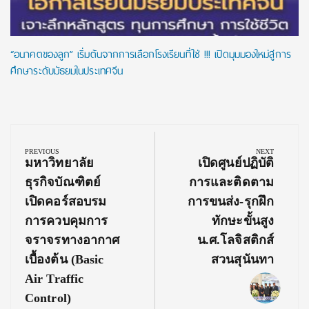
“อนาคตของลูก” เริ่มต้นจากการเลือกโรงเรียนที่ใช่ !!! เปิดมุมมองใหม่สู่การ
ศึกษาระดับมัธยมในประเทศจีน
Post
navigation
PREVIOUS
NEXT
Previous
Next
มหาวิทยาลัย
เปิดศูนย์ปฏิบัติ
Post:
Post:
ธุรกิจบัณฑิตย์
การและติดตาม
เปิดคอร์สอบรม
การขนส่ง-รุกฝึก
การควบคุมการ
ทักษะขั้นสูง
จราจรทางอากาศ
น.ศ.โลจิสติกส์
เบื้องต้น (Basic
สวนสุนันทา
Air Traffic
Control)