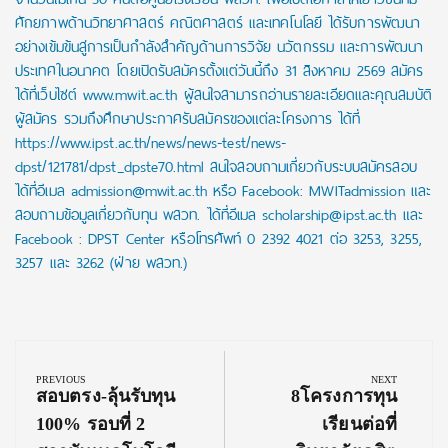
ศักยภาพด้านวิทยาศาสตร์ คณิตศาสตร์ และเทคโนโลยี ได้รับการพัฒนา
อย่างเข้มข้นสู่การเป็นกำลังสำคัญด้านการวิจัย นวัตกรรม และการพัฒนา
ประเทศในอนาคต โดยเปิดรับสมัครตั้งแต่วันนี้ถึง 31 สิงหาคม 2569 สมัคร
ได้ที่เว็บไซต์ www.mwit.ac.th ผู้สนใจสามารถอ่านรายละเอียดและคุณสมบัติ
ผู้สมัคร รวมถึงศึกษาประกาศรับสมัครของแต่ละโครงการ ได้ที่
https://www.ipst.ac.th/news/news-test/news-
dpst/121781/dpst_dpste70.html สนใจสอบถามเกี่ยวกับระบบสมัครสอบ
ได้ที่อีเมล admission@mwit.ac.th หรือ Facebook: MWITadmission และ
สอบถามข้อมูลเกี่ยวกับทุน พสวท. ได้ที่อีเมล scholarship@ipst.ac.th และ
Facebook : DPST Center หรือโทรศัพท์ 0 2392 4021 ต่อ 3253, 3255,
3257 และ 3262 (ฝ่าย พสวท.)
Post
navigation
PREVIOUS
NEXT
Previous
Next
สอบตรง-ลุ้นรับทุน
8โครงการทุน
Post:
Post:
100% รอบที่ 2
เรียนต่อที่​