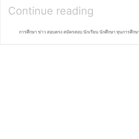
T-
Continue reading
Score
คือ
อะไร
การศึกษา ข่าว สอบตรง สมัครสอบ นักเรียน นักศึกษา ทุนการศึกษ
?
มา
จาก
ไหน
?
และ
มี
ประโยชน์
อย่างไร
?