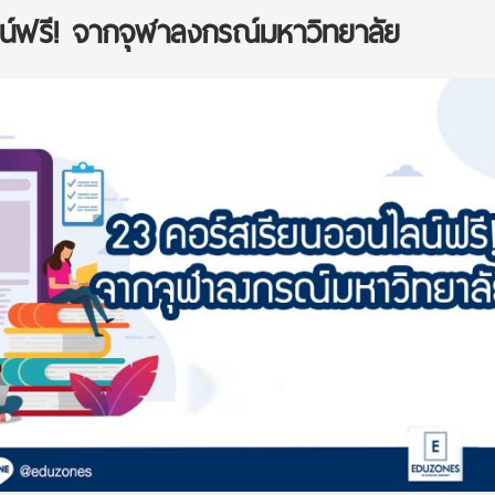
น์ฟรี! จากจุฬาลงกรณ์มหาวิทยาลัย