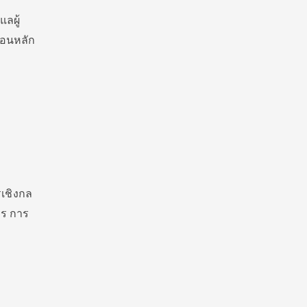
ลผู้
ตอนหลัก
เชิงกล
กร การ