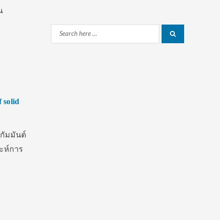
น
Search
Search
for:
 solid
กัมมันต์
าะห์การ