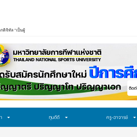
ษา
ทุนดีดี
ครู-อาจารย์