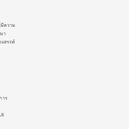
่มีความ
ฒนา
างสรรค์
กการ
AR