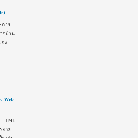
te)
ละการ
จากบ้าน
ีของ
ic Web
าน HTML
รรยาย